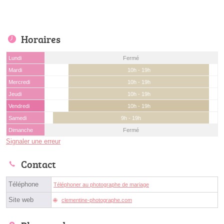
Horaires
Lundi
Fermé
Mardi
10h - 19h
Mercredi
10h - 19h
Jeudi
10h - 19h
Vendredi
10h - 19h
Samedi
9h - 19h
Dimanche
Fermé
Signaler une erreur
Contact
Téléphone
Téléphoner au photographe de mariage
Site web
clementine-photographe.com