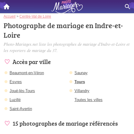
Accueil
>
Centre-Val de Loire
Photographe de mariage en Indre-et-
Loire
Photo-Mariages.net liste les
photographes de mariage d'Indre-et-Loire
et
les reporters de mariage du 37.
Accès par ville
Beaumont-en-Véron
Saunay
Esvres
Tours
Joué-lès-Tours
Villandry
Luzillé
Toutes les villes
Saint-Avertin
15 photographes de mariage référencés