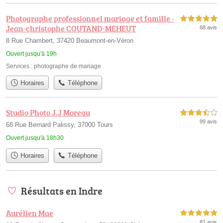
Photographe professionnel mariage et famille -
5,0 étoiles sur 5
Jean-christophe COUTAND-MEHEUT
68 avis
8 Rue Chambert, 37420 Beaumont-en-Véron
Ouvert jusqu'à 19h
Services :
photographe de mariage
Horaires
Téléphone
Studio Photo J.J Moreau
3,5 étoiles sur 5
99 avis
68 Rue Bernard Palissy, 37000 Tours
Ouvert jusqu'à 18h30
Horaires
Téléphone
Résultats en Indre
Aurélien Mae
5,0 étoiles sur 5
81 avis