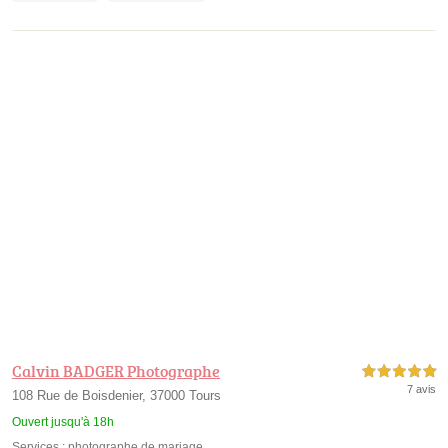
Calvin BADGER Photographe
5,0 étoiles sur 5
7 avis
108 Rue de Boisdenier, 37000 Tours
Ouvert jusqu'à 18h
Services :
photographe de mariage