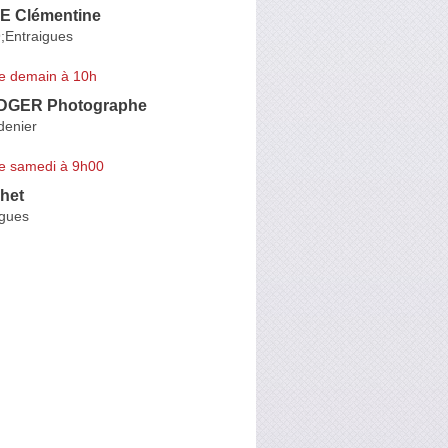
 Clémentine
;Entraigues
e demain à 10h
ADGER Photographe
denier
e samedi à 9h00
het
igues