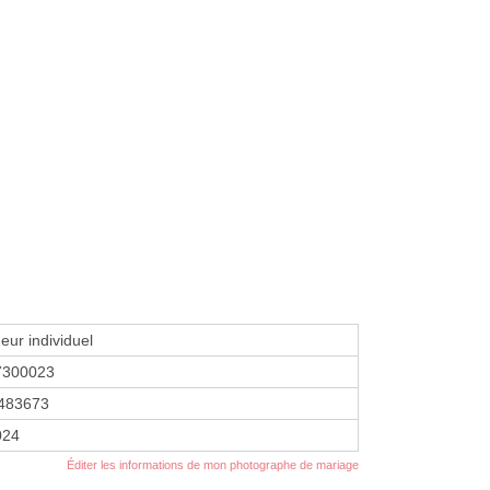
eur individuel
7300023
483673
2024
Éditer les informations de mon photographe de mariage