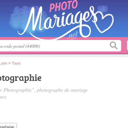
Loire
>
Tours
otographie
sky Photographie", photographe de mariage
urs.
mariage