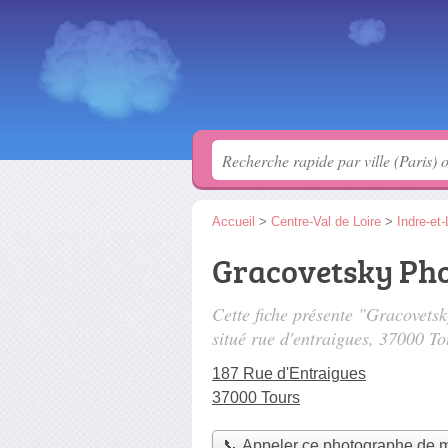
Accueil
>
Centre-Val de Loire
>
Indre-et-
Gracovetsky Ph
Cette fiche présente "Gracovet
situé
rue d'entraigues
, 37000 To
187 Rue d'Entraigues
37000 Tours
📞 Appeler ce photographe de 