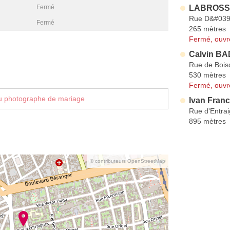
LABROSSE
Fermé
Rue D&#039
Fermé
265 mètres
Fermé, ouvr
Calvin B
Rue de Bois
530 mètres
Fermé, ouvr
u photographe de mariage
Ivan Franc
Rue d'Entra
895 mètres
© contributeurs OpenStreetMap