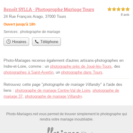
Benoît SYLLA - Photographe Mariage Tours
5,0 étoiles sur 5
8 avis
24 Rue François Arago, 37000 Tours
Ouvert jusqu'à 18h
Services :
photographe de mariage
Horaires
Téléphone
Photo-Mariages recense également d'autres artisans-photographes en
Indre-et-Loire, comme : un
photographe près de Joué-lès-Tours
, des
photographes à Saint-Avertin
, un
photographe dans Tours
.
Retrouvez cette page "
photographe de mariage Villandry
" à l'aide des
liens :
photographe de mariage Centre-Val de Loire
,
photographe de
mariage 37
,
photographe de mariage Villandry
.
Photo-Mariages.net vous permet de trouver simplement le photographe qui
rendra votre mariage inoubliable.