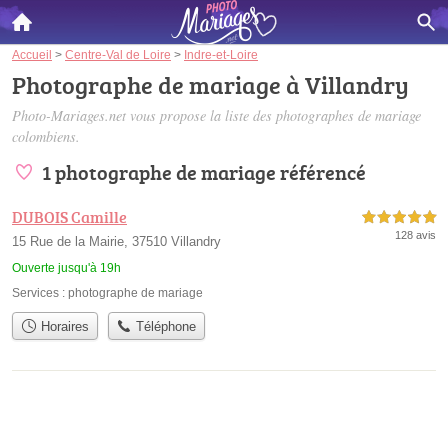
Accueil
>
Centre-Val de Loire
>
Indre-et-Loire
Photographe de mariage à Villandry
Photo-Mariages.net vous propose la liste des
photographes de mariage
colombiens
.
1 photographe de mariage référencé
DUBOIS Camille
5,0 étoiles sur 5
128 avis
15 Rue de la Mairie, 37510 Villandry
Ouverte jusqu'à 19h
Services :
photographe de mariage
Horaires
Téléphone