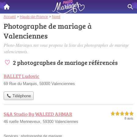
Accueil
>
Hauts-de-France
>
Nord
Photographe de mariage à
Valenciennes
Photo-Mariages.net vous propose la liste des
photographes de mariage
valenciennois
.
2 photographes de mariage référencés
BALLET Ludovic
69 Rue du Marquis, 59300 Valenciennes
Téléphone
S&A Studio By WALEED AHMAR
5,0 étoiles sur 5
8 avis
46 ruelle Menneveux, 59300 Valenciennes
Services :
photographe de mariage