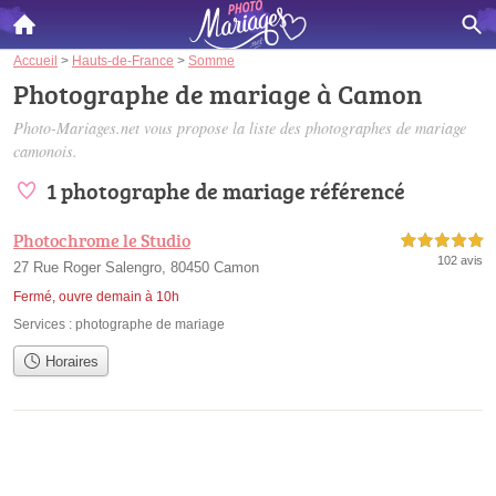
Accueil
>
Hauts-de-France
>
Somme
Photographe de mariage à Camon
Photo-Mariages.net vous propose la liste des
photographes de mariage
camonois
.
1 photographe de mariage référencé
Photochrome le Studio
5,0 étoiles sur 5
102 avis
27 Rue Roger Salengro, 80450 Camon
Fermé, ouvre demain à 10h
Services :
photographe de mariage
Horaires