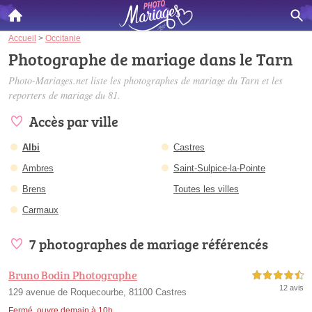
Accueil
>
Occitanie
Photographe de mariage dans le Tarn
Photo-Mariages.net liste les
photographes de mariage du Tarn
et les
reporters de mariage du 81.
Accès par ville
Albi
Castres
Ambres
Saint-Sulpice-la-Pointe
Brens
Toutes les villes
Carmaux
7 photographes de mariage référencés
Bruno Bodin Photographe
4,5 étoiles sur 5
12 avis
129 avenue de Roquecourbe, 81100 Castres
Fermé, ouvre demain à 10h