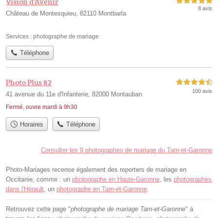
Vision d'Avenir
5,0 étoiles sur 5
8 avis
Château de Montesquieu, 82110 Montbarla
Services :
photographe de mariage
Téléphone
Photo Plus 82
4,5 étoiles sur 5
100 avis
41 avenue du 11e d'Infanterie, 82000 Montauban
Fermé, ouvre mardi à 9h30
Horaires
Téléphone
Consulter les 9 photographes de mariage du Tarn-et-Garonne
Photo-Mariages recense également des reporters de mariage en
Occitanie, comme : un
photographe en Haute-Garonne
, les
photographes
dans l'Hérault
, un
photographe en Tarn-et-Garonne
.
Retrouvez cette page "
photographe de mariage Tarn-et-Garonne
" à