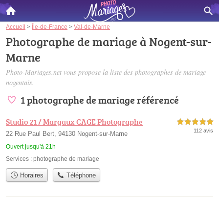
Accueil
>
Île-de-France
>
Val-de-Marne
Photographe de mariage à Nogent-sur-
Marne
Photo-Mariages.net vous propose la liste des
photographes de mariage
nogentais
.
1 photographe de mariage référencé
Studio 21 / Margaux CAGE Photographe
5,0 étoiles sur 5
112 avis
22 Rue Paul Bert, 94130 Nogent-sur-Marne
Ouvert jusqu'à 21h
Services :
photographe de mariage
Horaires
Téléphone